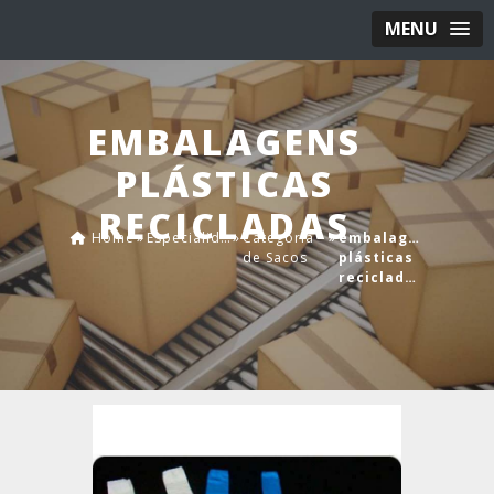
MENU
EMBALAGENS
PLÁSTICAS
RECICLADAS
Home
»
Especialidades
»
Categoria
»
embalagens
de Sacos
plásticas
recicladas