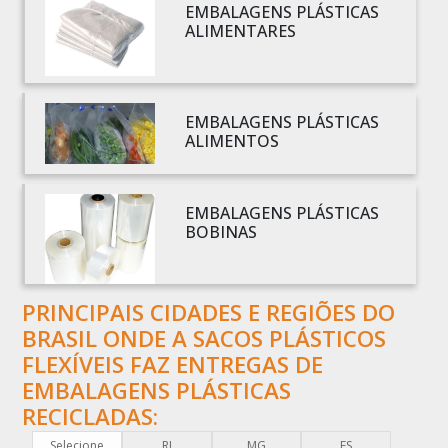
EMBALAGENS PLÁSTICAS
BOBINA PLÁSTICO BOLHA
ALIMENTARES
BOBINA PLÁSTICO FILME
BOBINA PLÁSTICO SHRINK
BOBINA SACO PLÁSTICO
EMBALAGENS PLÁSTICAS
BOBINAS EM PLÁSTICO BOLHA 1
ALIMENTOS
BOBINAS PARA SACOLAS PLÁSTICAS
BOBINAS PLÁSTICAS PARA EMBALAGENS
EMBALAGENS PLÁSTICAS
BOBINAS PLÁSTICAS PARA FABRICAR SACOLAS
BOBINAS
BOBINAS PLÁSTICAS PERSONALIZADAS
BOBINAS PLÁSTICAS PICOTADAS
PRINCIPAIS CIDADES E REGIÕES DO
BOBINAS PLÁSTICAS RECICLADAS
BRASIL ONDE A SACOS PLÁSTICOS
BOBINAS PLÁSTICAS TÉCNICAS
FLEXÍVEIS FAZ ENTREGAS DE
CAIXA EMBALAGEM PLÁSTICA TRANSPARENTE
EMBALAGENS PLÁSTICAS
CAPA PLÁSTICA PARA DOCUMENTOS
RECICLADAS:
CAPA PLÁSTICA PARA PALLET
Selecione
RJ
MG
ES