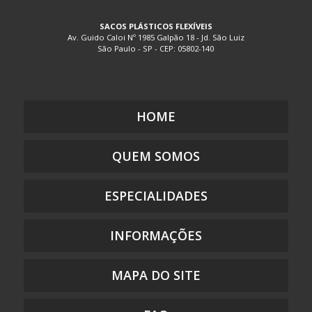
EMBALAGEM PLÁSTICA BOLHA
SACOS PLÁSTICOS FLEXÍVEIS
EMBALAGEM PLÁSTICA COEXTRUSADA
Av. Guido Caloi Nº 1985 Galpão 18 - Jd. São Luiz
São Paulo - SP - CEP: 05802-140
EMBALAGEM PLÁSTICA COM ADESIVO
EMBALAGEM PLÁSTICA COM LACRE
EMBALAGEM PLÁSTICA COM SOLAPA
EMBALAGEM PLÁSTICA COM ZIP
HOME
EMBALAGEM PLÁSTICA COM ZÍPER
QUEM SOMOS
EMBALAGEM PLÁSTICA DE SEGURANÇA
EMBALAGEM PLÁSTICA FLEXÍVEL DE POLIETILENO
ESPECIALIDADES
EMBALAGEM PLÁSTICA FLEXÍVEL PARA ALIMENTO
EMBALAGEM PLÁSTICA FLEXÍVEL PARA ALIMENTO MONO E
MULTICAMADAS
INFORMAÇÕES
EMBALAGEM PLÁSTICA IMPRESSA
EMBALAGEM PLÁSTICA PARA DOCES
MAPA DO SITE
EMBALAGEM PLÁSTICA PARA GUARDAR DOCUMENTOS