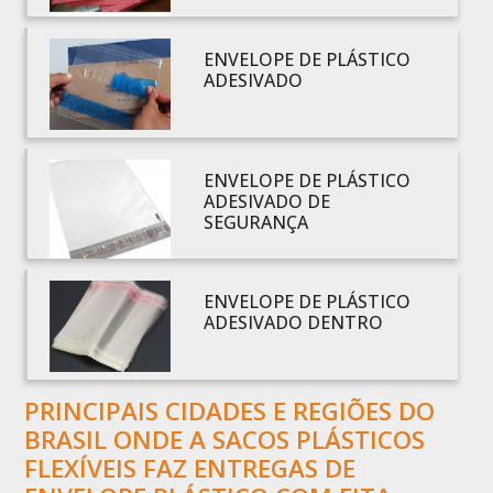
BOBINA PLÁSTICO
BOBINA PLÁSTICO BOLHA
ENVELOPE DE PLÁSTICO
ADESIVADO
BOBINA PLÁSTICO FILME
BOBINA PLÁSTICO SHRINK
BOBINA SACO PLÁSTICO
ENVELOPE DE PLÁSTICO
BOBINAS EM PLÁSTICO BOLHA 1
ADESIVADO DE
BOBINAS PARA SACOLAS PLÁSTICAS
SEGURANÇA
BOBINAS PLÁSTICAS PARA EMBALAGENS
BOBINAS PLÁSTICAS PARA FABRICAR SACOLAS
ENVELOPE DE PLÁSTICO
BOBINAS PLÁSTICAS PERSONALIZADAS
ADESIVADO DENTRO
BOBINAS PLÁSTICAS PICOTADAS
BOBINAS PLÁSTICAS RECICLADAS
PRINCIPAIS CIDADES E REGIÕES DO
BOBINAS PLÁSTICAS TÉCNICAS
BRASIL ONDE A SACOS PLÁSTICOS
CAIXA EMBALAGEM PLÁSTICA TRANSPARENTE
FLEXÍVEIS FAZ ENTREGAS DE
CAPA PLÁSTICA PARA DOCUMENTOS