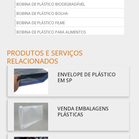
BOBINA DE PLÁSTICO BIODEGRADÁVEL
BOBINA DE PLÁSTICO BOLHA
BOBINA DE PLÁSTICO FILME
BOBINA DE PLÁSTICO PARA ALIMENTOS
BOBINA DE PLÁSTICO PARA EMBALAGEM
PRODUTOS E SERVIÇOS
BOBINA DE PLÁSTICO PRETO
RELACIONADOS
BOBINA DE PLÁSTICO TRANSPARENTE
BOBINA DE SACO PLÁSTICO
ENVELOPE DE PLÁSTICO
BOBINA PLÁSTICA
EM SP
BOBINA PLÁSTICA PARA ESTUFA
BOBINA PLÁSTICO
BOBINA PLÁSTICO BOLHA
VENDA EMBALAGENS
PLÁSTICAS
BOBINA PLÁSTICO FILME
BOBINA PLÁSTICO SHRINK
BOBINA SACO PLÁSTICO