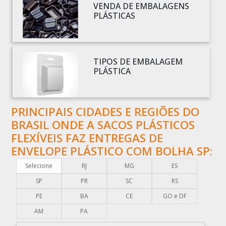
VENDA DE EMBALAGENS
BOBINAS EM PLÁSTICO BOLHA 1
PLÁSTICAS
BOBINAS PARA SACOLAS PLÁSTICAS
BOBINAS PLÁSTICAS PARA EMBALAGENS
BOBINAS PLÁSTICAS PARA FABRICAR SACOLAS
TIPOS DE EMBALAGEM
BOBINAS PLÁSTICAS PERSONALIZADAS
PLÁSTICA
BOBINAS PLÁSTICAS PICOTADAS
BOBINAS PLÁSTICAS RECICLADAS
PRINCIPAIS CIDADES E REGIÕES DO
BOBINAS PLÁSTICAS TÉCNICAS
BRASIL ONDE A SACOS PLÁSTICOS
CAIXA EMBALAGEM PLÁSTICA TRANSPARENTE
FLEXÍVEIS FAZ ENTREGAS DE
CAPA PLÁSTICA PARA DOCUMENTOS
ENVELOPE PLÁSTICO COM BOLHA SP:
CAPA PLÁSTICA PARA PALLET
Selecione
RJ
MG
ES
COMERCIO DE EMBALAGENS PLÁSTICAS
SP
PR
SC
RS
COMPRA DE EMBALAGENS PLÁSTICAS
PE
BA
CE
GO e DF
COMPRAR EMBALAGENS PLÁSTICAS
AM
PA
COMPRAR ENVELOPE DE PLÁSTICO CORREIOS