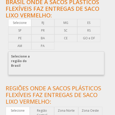
BRASIL ONDE A SACOS PLÁSTICOS
COMPRA DE EMBALAGENS PLÁSTICAS
FLEXÍVEIS FAZ ENTREGAS DE SACO
LIXO VERMELHO:
COMPRAR EMBALAGENS PLÁSTICAS
COMPRAR ENVELOPE DE PLÁSTICO CORREIOS
Selecione
RJ
MG
ES
COMPRAR ENVELOPE PLÁSTICO CORREIOS
SP
PR
SC
RS
COMPRAR ENVELOPE PLÁSTICO DE CORREIO
PE
BA
CE
GO e DF
COMPRAR ENVELOPE PLÁSTICO DE SEGURANÇA
AM
PA
COMPRAR PLÁSTICO BOLHA
Selecione a
COMPRAR SACO PLÁSTICO ZIP LOCK
região do
Brasil
COMPRAR SACOLAS PLÁSTICAS
COMPRAR SACOLAS PLÁSTICAS DIRETO DA FABRICA
COMPRAR SACOLAS PLÁSTICAS PERSONALIZADAS
REGIÕES ONDE A SACOS PLÁSTICOS
COMPRAR SACOS PLÁSTICOS
FLEXÍVEIS FAZ ENTREGAS DE SACO
DISTRIBUIDOR DE EMBALAGENS PLÁSTICAS
LIXO VERMELHO:
DISTRIBUIDORA DE EMBALAGENS PLÁSTICAS
Selecione
Região
Zona Norte
Zona Oeste
DISTRIBUIDORA DE SACOLAS PLÁSTICAS