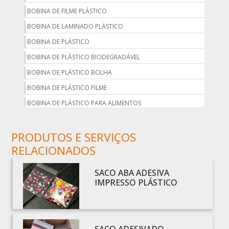
BOBINA DE FILME PLÁSTICO
BOBINA DE LAMINADO PLÁSTICO
BOBINA DE PLÁSTICO
BOBINA DE PLÁSTICO BIODEGRADÁVEL
BOBINA DE PLÁSTICO BOLHA
BOBINA DE PLÁSTICO FILME
BOBINA DE PLÁSTICO PARA ALIMENTOS
BOBINA DE PLÁSTICO PARA EMBALAGEM
PRODUTOS E SERVIÇOS
BOBINA DE PLÁSTICO PRETO
RELACIONADOS
BOBINA DE PLÁSTICO TRANSPARENTE
BOBINA DE SACO PLÁSTICO
SACO ABA ADESIVA
BOBINA PLÁSTICA
IMPRESSO PLÁSTICO
BOBINA PLÁSTICA PARA ESTUFA
BOBINA PLÁSTICO
BOBINA PLÁSTICO BOLHA