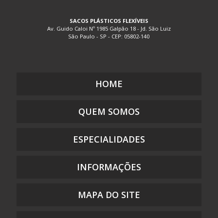
EMBALAGEM PLÁSTICA COM ADESIVO
SACOS PLÁSTICOS FLEXÍVEIS
EMBALAGEM PLÁSTICA COM LACRE
Av. Guido Caloi Nº 1985 Galpão 18 - Jd. São Luiz
São Paulo - SP - CEP: 05802-140
EMBALAGEM PLÁSTICA COM SOLAPA
EMBALAGEM PLÁSTICA COM ZIP
EMBALAGEM PLÁSTICA COM ZÍPER
EMBALAGEM PLÁSTICA DE SEGURANÇA
HOME
EMBALAGEM PLÁSTICA FLEXÍVEL DE POLIETILENO
QUEM SOMOS
EMBALAGEM PLÁSTICA FLEXÍVEL PARA ALIMENTO
EMBALAGEM PLÁSTICA FLEXÍVEL PARA ALIMENTO MONO E
MULTICAMADAS
ESPECIALIDADES
EMBALAGEM PLÁSTICA IMPRESSA
EMBALAGEM PLÁSTICA PARA DOCES
INFORMAÇÕES
EMBALAGEM PLÁSTICA PARA GUARDAR DOCUMENTOS
EMBALAGEM PLÁSTICA PARA PRESENTE
MAPA DO SITE
EMBALAGEM PLÁSTICA PARA ROUPAS