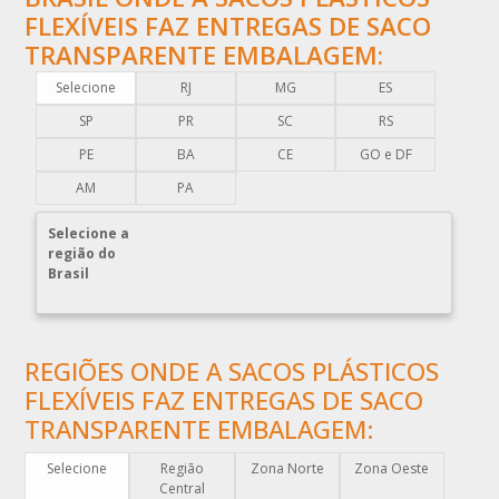
COMPRA DE EMBALAGENS PLÁSTICAS
FLEXÍVEIS FAZ ENTREGAS DE SACO
TRANSPARENTE EMBALAGEM:
COMPRAR EMBALAGENS PLÁSTICAS
COMPRAR ENVELOPE DE PLÁSTICO CORREIOS
Selecione
RJ
MG
ES
COMPRAR ENVELOPE PLÁSTICO CORREIOS
SP
PR
SC
RS
COMPRAR ENVELOPE PLÁSTICO DE CORREIO
PE
BA
CE
GO e DF
COMPRAR ENVELOPE PLÁSTICO DE SEGURANÇA
AM
PA
COMPRAR PLÁSTICO BOLHA
Selecione a
COMPRAR SACO PLÁSTICO ZIP LOCK
região do
Brasil
COMPRAR SACOLAS PLÁSTICAS
COMPRAR SACOLAS PLÁSTICAS DIRETO DA FABRICA
COMPRAR SACOLAS PLÁSTICAS PERSONALIZADAS
REGIÕES ONDE A SACOS PLÁSTICOS
COMPRAR SACOS PLÁSTICOS
FLEXÍVEIS FAZ ENTREGAS DE SACO
DISTRIBUIDOR DE EMBALAGENS PLÁSTICAS
TRANSPARENTE EMBALAGEM:
DISTRIBUIDORA DE EMBALAGENS PLÁSTICAS
Selecione
Região
Zona Norte
Zona Oeste
DISTRIBUIDORA DE SACOLAS PLÁSTICAS
Central