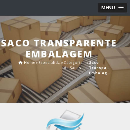
MENU
SACO TRANSPARENTE
EMBALAGEM
Home
»
Especialidades
»
Categoria
»
Saco
de Sacos
Transparente
Embalagem