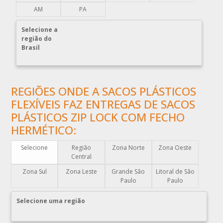
COMPRAR EMBALAGENS PLÁSTICAS
AM
PA
COMPRAR ENVELOPE DE PLÁSTICO CORREIOS
Selecione a
COMPRAR ENVELOPE PLÁSTICO CORREIOS
região do
COMPRAR ENVELOPE PLÁSTICO DE CORREIO
Brasil
COMPRAR ENVELOPE PLÁSTICO DE SEGURANÇA
COMPRAR PLÁSTICO BOLHA
REGIÕES ONDE A SACOS PLÁSTICOS
COMPRAR SACO PLÁSTICO ZIP LOCK
FLEXÍVEIS FAZ ENTREGAS DE SACOS
COMPRAR SACOLAS PLÁSTICAS
PLÁSTICOS ZIP LOCK COM FECHO
COMPRAR SACOLAS PLÁSTICAS DIRETO DA FABRICA
HERMÉTICO:
COMPRAR SACOLAS PLÁSTICAS PERSONALIZADAS
Selecione
Região
Zona Norte
Zona Oeste
COMPRAR SACOS PLÁSTICOS
Central
DISTRIBUIDOR DE EMBALAGENS PLÁSTICAS
Zona Sul
Zona Leste
Grande São
Litoral de São
DISTRIBUIDORA DE EMBALAGENS PLÁSTICAS
Paulo
Paulo
DISTRIBUIDORA DE SACOLAS PLÁSTICAS
Selecione uma região
DISTRIBUIDORA EMBALAGENS PLÁSTICAS