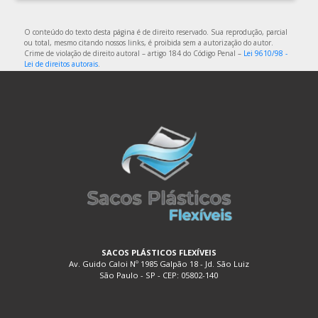
EMBALAGEM DE PLÁSTICO
EMBALAGEM DE PLÁSTICO FLEXÍVEL
O conteúdo do texto desta página é de direito reservado. Sua reprodução, parcial
ou total, mesmo citando nossos links, é proibida sem a autorização do autor.
EMBALAGEM DE PLÁSTICO FLEXÍVEL TRANSPARENTE
Crime de violação de direito autoral – artigo 184 do Código Penal –
Lei 9610/98 -
Lei de direitos autorais
.
EMBALAGEM DE PLÁSTICO FLEXÍVEL TRANSPARENTE
POLIETILENO
EMBALAGEM DE PLÁSTICO PARA ALIMENTOS
EMBALAGEM DE PLÁSTICO TRANSPARENTE
EMBALAGEM DE PLÁSTICO TRANSPARENTE COM DIVISÓRIAS
EMBALAGEM DE PLÁSTICO TRANSPARENTE FLEXÍVEL
EMBALAGEM DE SACO PLÁSTICO
EMBALAGEM PLÁSTICA A VÁCUO
EMBALAGEM PLÁSTICA BIODEGRADÁVEL
EMBALAGEM PLÁSTICA BOLHA
SACOS PLÁSTICOS FLEXÍVEIS
Av. Guido Caloi Nº 1985 Galpão 18 - Jd. São Luiz
EMBALAGEM PLÁSTICA COEXTRUSADA
São Paulo - SP - CEP: 05802-140
EMBALAGEM PLÁSTICA COM ADESIVO
EMBALAGEM PLÁSTICA COM LACRE