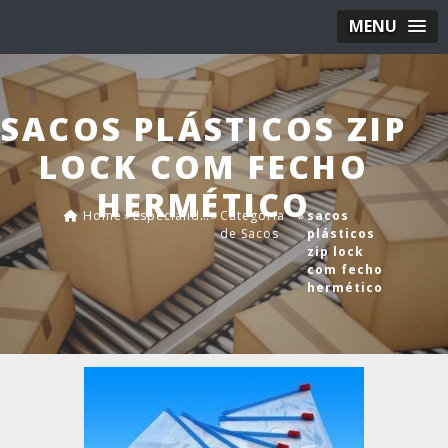
MENU
SACOS PLÁSTICOS ZIP
LOCK COM FECHO
HERMÉTICO
Home
»
Especialidades
»
Categoria
»
sacos
de Sacos
plásticos
zip lock
com fecho
hermético