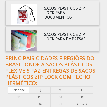
BOBINA SACO PLÁSTICO
SACOS PLÁSTICOS ZIP
LOCK PARA
BOBINAS EM PLÁSTICO BOLHA 1
DOCUMENTOS
BOBINAS PARA SACOLAS PLÁSTICAS
BOBINAS PLÁSTICAS PARA EMBALAGENS
SACOS PLÁSTICOS ZIP
BOBINAS PLÁSTICAS PARA FABRICAR SACOLAS
LOCK PARA EMPRESAS
BOBINAS PLÁSTICAS PERSONALIZADAS
BOBINAS PLÁSTICAS PICOTADAS
PRINCIPAIS CIDADES E REGIÕES DO
BOBINAS PLÁSTICAS RECICLADAS
BRASIL ONDE A SACOS PLÁSTICOS
BOBINAS PLÁSTICAS TÉCNICAS
FLEXÍVEIS FAZ ENTREGAS DE SACOS
CAIXA EMBALAGEM PLÁSTICA TRANSPARENTE
PLÁSTICOS ZIP LOCK COM FECHO
CAPA PLÁSTICA PARA DOCUMENTOS
HERMÉTICO:
CAPA PLÁSTICA PARA PALLET
Selecione
RJ
MG
ES
COMERCIO DE EMBALAGENS PLÁSTICAS
SP
PR
SC
RS
COMPRA DE EMBALAGENS PLÁSTICAS
PE
BA
CE
GO e DF