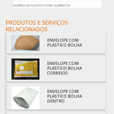
BOBINA DE PLÁSTICO PARA ALIMENTOS
BOBINA DE PLÁSTICO PARA EMBALAGEM
PRODUTOS E SERVIÇOS
BOBINA DE PLÁSTICO PRETO
RELACIONADOS
BOBINA DE PLÁSTICO TRANSPARENTE
BOBINA DE SACO PLÁSTICO
ENVELOPE COM
BOBINA PLÁSTICA
PLÁSTICO BOLHA
BOBINA PLÁSTICA PARA ESTUFA
BOBINA PLÁSTICO
ENVELOPE COM
BOBINA PLÁSTICO BOLHA
PLÁSTICO BOLHA
CORREIOS
BOBINA PLÁSTICO FILME
BOBINA PLÁSTICO SHRINK
BOBINA SACO PLÁSTICO
ENVELOPE COM
PLÁSTICO BOLHA
BOBINAS EM PLÁSTICO BOLHA 1
DENTRO
BOBINAS PARA SACOLAS PLÁSTICAS
BOBINAS PLÁSTICAS PARA EMBALAGENS