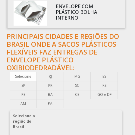
ENVELOPE COM
BOBINAS PLÁSTICAS PARA FABRICAR SACOLAS
PLÁSTICO BOLHA
BOBINAS PLÁSTICAS PERSONALIZADAS
INTERNO
BOBINAS PLÁSTICAS PICOTADAS
BOBINAS PLÁSTICAS RECICLADAS
PRINCIPAIS CIDADES E REGIÕES DO
BRASIL ONDE A SACOS PLÁSTICOS
BOBINAS PLÁSTICAS TÉCNICAS
FLEXÍVEIS FAZ ENTREGAS DE
CAIXA EMBALAGEM PLÁSTICA TRANSPARENTE
ENVELOPE PLÁSTICO
CAPA PLÁSTICA PARA DOCUMENTOS
OXIBIODEDRADÁVEL:
CAPA PLÁSTICA PARA PALLET
Selecione
RJ
MG
ES
COMERCIO DE EMBALAGENS PLÁSTICAS
SP
PR
SC
RS
COMPRA DE EMBALAGENS PLÁSTICAS
PE
BA
CE
GO e DF
COMPRAR EMBALAGENS PLÁSTICAS
AM
PA
COMPRAR ENVELOPE DE PLÁSTICO CORREIOS
COMPRAR ENVELOPE PLÁSTICO CORREIOS
Selecione a
região do
COMPRAR ENVELOPE PLÁSTICO DE CORREIO
Brasil
COMPRAR ENVELOPE PLÁSTICO DE SEGURANÇA