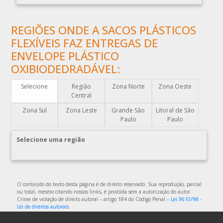
COMPRAR PLÁSTICO BOLHA
REGIÕES ONDE A SACOS PLÁSTICOS
COMPRAR SACO PLÁSTICO ZIP LOCK
FLEXÍVEIS FAZ ENTREGAS DE
COMPRAR SACOLAS PLÁSTICAS
ENVELOPE PLÁSTICO
COMPRAR SACOLAS PLÁSTICAS DIRETO DA FABRICA
OXIBIODEDRADÁVEL:
COMPRAR SACOLAS PLÁSTICAS PERSONALIZADAS
Selecione
Região
Zona Norte
Zona Oeste
COMPRAR SACOS PLÁSTICOS
Central
DISTRIBUIDOR DE EMBALAGENS PLÁSTICAS
Zona Sul
Zona Leste
Grande São
Litoral de São
DISTRIBUIDORA DE EMBALAGENS PLÁSTICAS
Paulo
Paulo
DISTRIBUIDORA DE SACOLAS PLÁSTICAS
Selecione uma região
DISTRIBUIDORA EMBALAGENS PLÁSTICAS
EMBALAGEM DE PLÁSTICO
EMBALAGEM DE PLÁSTICO FLEXÍVEL
O conteúdo do texto desta página é de direito reservado. Sua reprodução, parcial
EMBALAGEM DE PLÁSTICO FLEXÍVEL TRANSPARENTE
ou total, mesmo citando nossos links, é proibida sem a autorização do autor.
Crime de violação de direito autoral – artigo 184 do Código Penal –
Lei 9610/98 -
EMBALAGEM DE PLÁSTICO FLEXÍVEL TRANSPARENTE
Lei de direitos autorais
.
POLIETILENO