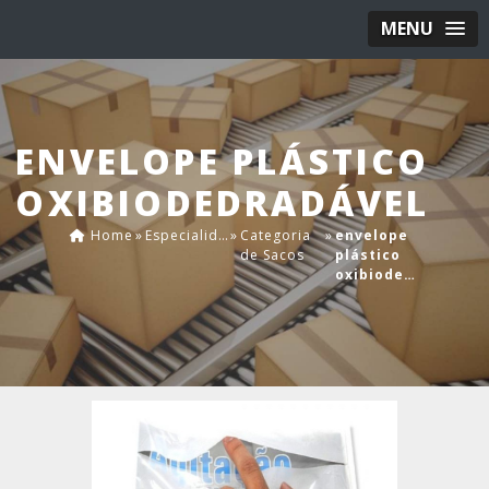
MENU
ENVELOPE PLÁSTICO
OXIBIODEDRADÁVEL
Home
»
Especialidades
»
Categoria
»
envelope
de Sacos
plástico
oxibiodedradável