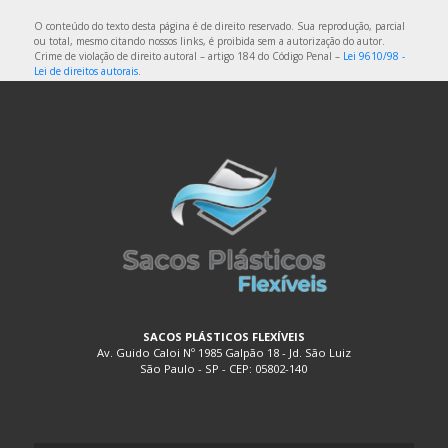
EMBALAGEM DE PLÁSTICO FLEXÍVEL
O conteúdo do texto desta página é de direito reservado. Sua reprodução, parcial
EMBALAGEM DE PLÁSTICO FLEXÍVEL TRANSPARENTE
ou total, mesmo citando nossos links, é proibida sem a autorização do autor.
Crime de violação de direito autoral – artigo 184 do Código Penal –
Lei 9610/98 -
EMBALAGEM DE PLÁSTICO FLEXÍVEL TRANSPARENTE
Lei de direitos autorais
.
POLIETILENO
EMBALAGEM DE PLÁSTICO PARA ALIMENTOS
EMBALAGEM DE PLÁSTICO TRANSPARENTE
EMBALAGEM DE PLÁSTICO TRANSPARENTE COM DIVISÓRIAS
EMBALAGEM DE PLÁSTICO TRANSPARENTE FLEXÍVEL
EMBALAGEM DE SACO PLÁSTICO
EMBALAGEM PLÁSTICA A VÁCUO
EMBALAGEM PLÁSTICA BIODEGRADÁVEL
EMBALAGEM PLÁSTICA BOLHA
SACOS PLÁSTICOS FLEXÍVEIS
Av. Guido Caloi Nº 1985 Galpão 18 - Jd. São Luiz
EMBALAGEM PLÁSTICA COEXTRUSADA
São Paulo - SP - CEP: 05802-140
EMBALAGEM PLÁSTICA COM ADESIVO
EMBALAGEM PLÁSTICA COM LACRE