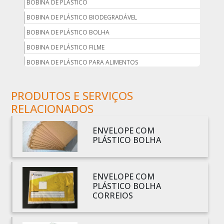
BOBINA DE PLÁSTICO
BOBINA DE PLÁSTICO BIODEGRADÁVEL
BOBINA DE PLÁSTICO BOLHA
BOBINA DE PLÁSTICO FILME
BOBINA DE PLÁSTICO PARA ALIMENTOS
BOBINA DE PLÁSTICO PARA EMBALAGEM
PRODUTOS E SERVIÇOS
BOBINA DE PLÁSTICO PRETO
RELACIONADOS
BOBINA DE PLÁSTICO TRANSPARENTE
BOBINA DE SACO PLÁSTICO
ENVELOPE COM
BOBINA PLÁSTICA
PLÁSTICO BOLHA
BOBINA PLÁSTICA PARA ESTUFA
BOBINA PLÁSTICO
ENVELOPE COM
BOBINA PLÁSTICO BOLHA
PLÁSTICO BOLHA
CORREIOS
BOBINA PLÁSTICO FILME
BOBINA PLÁSTICO SHRINK