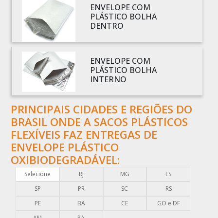
BOBINA SACO PLÁSTICO
ENVELOPE COM
PLÁSTICO BOLHA
BOBINAS EM PLÁSTICO BOLHA 1
DENTRO
BOBINAS PARA SACOLAS PLÁSTICAS
BOBINAS PLÁSTICAS PARA EMBALAGENS
ENVELOPE COM
BOBINAS PLÁSTICAS PARA FABRICAR SACOLAS
PLÁSTICO BOLHA
BOBINAS PLÁSTICAS PERSONALIZADAS
INTERNO
BOBINAS PLÁSTICAS PICOTADAS
BOBINAS PLÁSTICAS RECICLADAS
PRINCIPAIS CIDADES E REGIÕES DO
BRASIL ONDE A SACOS PLÁSTICOS
BOBINAS PLÁSTICAS TÉCNICAS
FLEXÍVEIS FAZ ENTREGAS DE
CAIXA EMBALAGEM PLÁSTICA TRANSPARENTE
ENVELOPE PLÁSTICO
CAPA PLÁSTICA PARA DOCUMENTOS
OXIBIODEGRADÁVEL:
CAPA PLÁSTICA PARA PALLET
Selecione
RJ
MG
ES
COMERCIO DE EMBALAGENS PLÁSTICAS
SP
PR
SC
RS
COMPRA DE EMBALAGENS PLÁSTICAS
PE
BA
CE
GO e DF
COMPRAR EMBALAGENS PLÁSTICAS
AM
PA