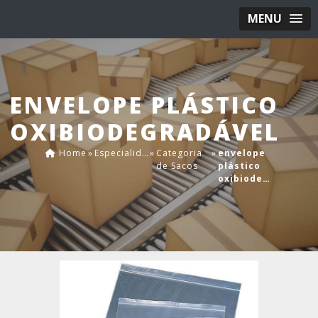
MENU
ENVELOPE PLÁSTICO
OXIBIODEGRADÁVEL
Home
»
Especialidades
»
Categoria
»
envelope
de Sacos
plástico
oxibiodegradável