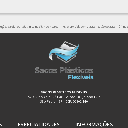
ção, parcial ou total, mesmo citando nossos links, é proibida sem a autorização do autor. Crime d
SACOS PLÁSTICOS FLEXÍVEIS
Av. Guido Caloi Nº 1985 Galpão 18 - Jd. São Luiz
São Paulo - SP - CEP: 05802-140
S
ESPECIALIDADES
INFORMAÇÕES