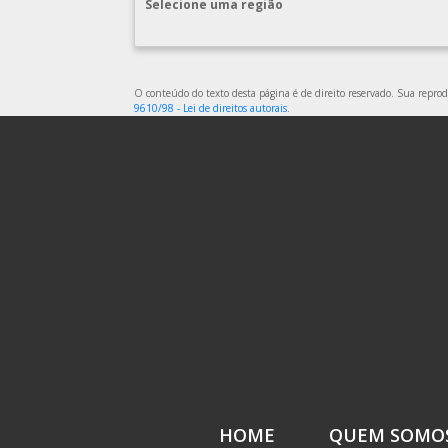
Selecione uma região
O conteúdo do texto desta página é de direito reservado. Sua reprodu
9610/98 - Lei de direitos autorais
.
HOME
QUEM SOMO