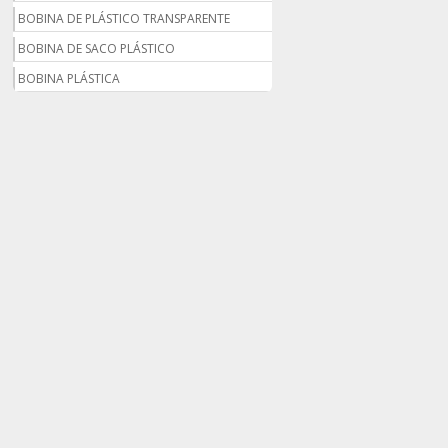
BOBINA DE PLÁSTICO TRANSPARENTE
BOBINA DE SACO PLÁSTICO
BOBINA PLÁSTICA
BOBINA PLÁSTICA PARA ESTUFA
BOBINA PLÁSTICO
BOBINA PLÁSTICO BOLHA
BOBINA PLÁSTICO FILME
BOBINA PLÁSTICO SHRINK
BOBINA SACO PLÁSTICO
BOBINAS EM PLÁSTICO BOLHA 1
BOBINAS PARA SACOLAS PLÁSTICAS
BOBINAS PLÁSTICAS PARA EMBALAGENS
BOBINAS PLÁSTICAS PARA FABRICAR
SACOLAS
BOBINAS PLÁSTICAS PERSONALIZADAS