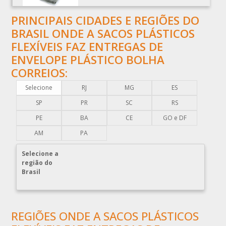
BOBINAS PLÁSTICAS PICOTADAS
BOBINAS PLÁSTICAS RECICLADAS
PRINCIPAIS CIDADES E REGIÕES DO
BRASIL ONDE A SACOS PLÁSTICOS
BOBINAS PLÁSTICAS TÉCNICAS
FLEXÍVEIS FAZ ENTREGAS DE
CAIXA EMBALAGEM PLÁSTICA TRANSPARENTE
ENVELOPE PLÁSTICO BOLHA
CAPA PLÁSTICA PARA DOCUMENTOS
CORREIOS:
CAPA PLÁSTICA PARA PALLET
Selecione
RJ
MG
ES
COMERCIO DE EMBALAGENS PLÁSTICAS
SP
PR
SC
RS
COMPRA DE EMBALAGENS PLÁSTICAS
PE
BA
CE
GO e DF
COMPRAR EMBALAGENS PLÁSTICAS
AM
PA
COMPRAR ENVELOPE DE PLÁSTICO CORREIOS
COMPRAR ENVELOPE PLÁSTICO CORREIOS
Selecione a
região do
COMPRAR ENVELOPE PLÁSTICO DE CORREIO
Brasil
COMPRAR ENVELOPE PLÁSTICO DE SEGURANÇA
COMPRAR PLÁSTICO BOLHA
REGIÕES ONDE A SACOS PLÁSTICOS
COMPRAR SACO PLÁSTICO ZIP LOCK