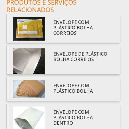
PRODUTOS E SERVIÇOS
BOBINA DE PLÁSTICO PRETO
RELACIONADOS
BOBINA DE PLÁSTICO TRANSPARENTE
BOBINA DE SACO PLÁSTICO
ENVELOPE COM
BOBINA PLÁSTICA
PLÁSTICO BOLHA
CORREIOS
BOBINA PLÁSTICA PARA ESTUFA
BOBINA PLÁSTICO
BOBINA PLÁSTICO BOLHA
ENVELOPE DE PLÁSTICO
BOLHA CORREIOS
BOBINA PLÁSTICO FILME
BOBINA PLÁSTICO SHRINK
BOBINA SACO PLÁSTICO
ENVELOPE COM
BOBINAS EM PLÁSTICO BOLHA 1
PLÁSTICO BOLHA
BOBINAS PARA SACOLAS PLÁSTICAS
BOBINAS PLÁSTICAS PARA EMBALAGENS
ENVELOPE COM
BOBINAS PLÁSTICAS PARA FABRICAR SACOLAS
PLÁSTICO BOLHA
BOBINAS PLÁSTICAS PERSONALIZADAS
DENTRO