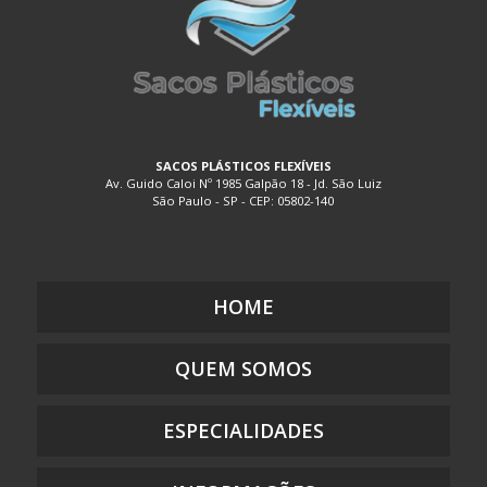
EMBALAGEM DE PLÁSTICO TRANSPARENTE FLEXÍVEL
EMBALAGEM DE SACO PLÁSTICO
EMBALAGEM PLÁSTICA A VÁCUO
EMBALAGEM PLÁSTICA BIODEGRADÁVEL
EMBALAGEM PLÁSTICA BOLHA
SACOS PLÁSTICOS FLEXÍVEIS
Av. Guido Caloi Nº 1985 Galpão 18 - Jd. São Luiz
EMBALAGEM PLÁSTICA COEXTRUSADA
São Paulo - SP - CEP: 05802-140
EMBALAGEM PLÁSTICA COM ADESIVO
EMBALAGEM PLÁSTICA COM LACRE
EMBALAGEM PLÁSTICA COM SOLAPA
HOME
EMBALAGEM PLÁSTICA COM ZIP
EMBALAGEM PLÁSTICA COM ZÍPER
QUEM SOMOS
EMBALAGEM PLÁSTICA DE SEGURANÇA
EMBALAGEM PLÁSTICA FLEXÍVEL DE POLIETILENO
ESPECIALIDADES
EMBALAGEM PLÁSTICA FLEXÍVEL PARA ALIMENTO
EMBALAGEM PLÁSTICA FLEXÍVEL PARA ALIMENTO MONO E