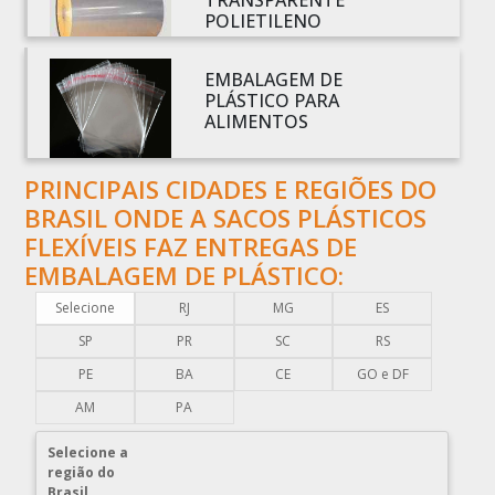
TRANSPARENTE
POLIETILENO
BOBINAS PLÁSTICAS PARA EMBALAGENS
BOBINAS PLÁSTICAS PARA FABRICAR SACOLAS
EMBALAGEM DE
BOBINAS PLÁSTICAS PERSONALIZADAS
PLÁSTICO PARA
ALIMENTOS
BOBINAS PLÁSTICAS PICOTADAS
BOBINAS PLÁSTICAS RECICLADAS
PRINCIPAIS CIDADES E REGIÕES DO
BOBINAS PLÁSTICAS TÉCNICAS
BRASIL ONDE A SACOS PLÁSTICOS
CAIXA EMBALAGEM PLÁSTICA TRANSPARENTE
FLEXÍVEIS FAZ ENTREGAS DE
CAPA PLÁSTICA PARA DOCUMENTOS
EMBALAGEM DE PLÁSTICO:
CAPA PLÁSTICA PARA PALLET
Selecione
RJ
MG
ES
COMERCIO DE EMBALAGENS PLÁSTICAS
SP
PR
SC
RS
COMPRA DE EMBALAGENS PLÁSTICAS
PE
BA
CE
GO e DF
COMPRAR EMBALAGENS PLÁSTICAS
AM
PA
COMPRAR ENVELOPE DE PLÁSTICO CORREIOS
Selecione a
COMPRAR ENVELOPE PLÁSTICO CORREIOS
região do
Brasil
COMPRAR ENVELOPE PLÁSTICO DE CORREIO