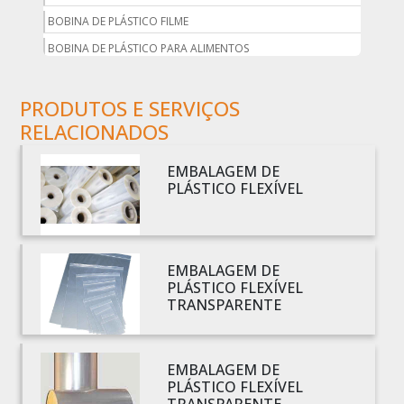
BOBINA DE PLÁSTICO FILME
BOBINA DE PLÁSTICO PARA ALIMENTOS
BOBINA DE PLÁSTICO PARA EMBALAGEM
PRODUTOS E SERVIÇOS
BOBINA DE PLÁSTICO PRETO
RELACIONADOS
BOBINA DE PLÁSTICO TRANSPARENTE
BOBINA DE SACO PLÁSTICO
EMBALAGEM DE
BOBINA PLÁSTICA
PLÁSTICO FLEXÍVEL
BOBINA PLÁSTICA PARA ESTUFA
BOBINA PLÁSTICO
BOBINA PLÁSTICO BOLHA
EMBALAGEM DE
PLÁSTICO FLEXÍVEL
BOBINA PLÁSTICO FILME
TRANSPARENTE
BOBINA PLÁSTICO SHRINK
BOBINA SACO PLÁSTICO
EMBALAGEM DE
BOBINAS EM PLÁSTICO BOLHA 1
PLÁSTICO FLEXÍVEL
BOBINAS PARA SACOLAS PLÁSTICAS