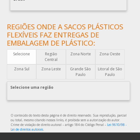
COMPRAR ENVELOPE PLÁSTICO DE SEGURANÇA
COMPRAR PLÁSTICO BOLHA
REGIÕES ONDE A SACOS PLÁSTICOS
COMPRAR SACO PLÁSTICO ZIP LOCK
FLEXÍVEIS FAZ ENTREGAS DE
COMPRAR SACOLAS PLÁSTICAS
EMBALAGEM DE PLÁSTICO:
COMPRAR SACOLAS PLÁSTICAS DIRETO DA FABRICA
Selecione
Região
Zona Norte
Zona Oeste
COMPRAR SACOLAS PLÁSTICAS PERSONALIZADAS
Central
COMPRAR SACOS PLÁSTICOS
Zona Sul
Zona Leste
Grande São
Litoral de São
DISTRIBUIDOR DE EMBALAGENS PLÁSTICAS
Paulo
Paulo
DISTRIBUIDORA DE EMBALAGENS PLÁSTICAS
Selecione uma região
DISTRIBUIDORA DE SACOLAS PLÁSTICAS
DISTRIBUIDORA EMBALAGENS PLÁSTICAS
EMBALAGEM DE PLÁSTICO
O conteúdo do texto desta página é de direito reservado. Sua reprodução, parcial
ou total, mesmo citando nossos links, é proibida sem a autorização do autor.
EMBALAGEM DE PLÁSTICO FLEXÍVEL
Crime de violação de direito autoral – artigo 184 do Código Penal –
Lei 9610/98 -
Lei de direitos autorais
.
EMBALAGEM DE PLÁSTICO FLEXÍVEL TRANSPARENTE
EMBALAGEM DE PLÁSTICO FLEXÍVEL TRANSPARENTE