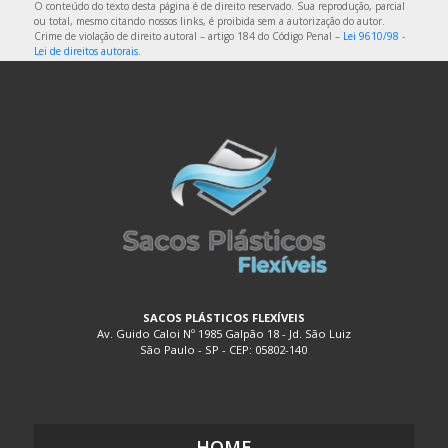
O conteúdo do texto desta página é de direito reservado. Sua reprodução, parcial
EMBALAGEM DE PLÁSTICO FLEXÍVEL
ou total, mesmo citando nossos links, é proibida sem a autorização do autor.
Crime de violação de direito autoral – artigo 184 do Código Penal –
Lei 9610/98 -
EMBALAGEM DE PLÁSTICO FLEXÍVEL TRANSPARENTE
Lei de direitos autorais
.
EMBALAGEM DE PLÁSTICO FLEXÍVEL TRANSPARENTE
POLIETILENO
EMBALAGEM DE PLÁSTICO PARA ALIMENTOS
EMBALAGEM DE PLÁSTICO TRANSPARENTE
EMBALAGEM DE PLÁSTICO TRANSPARENTE COM DIVISÓRIAS
EMBALAGEM DE PLÁSTICO TRANSPARENTE FLEXÍVEL
EMBALAGEM DE SACO PLÁSTICO
EMBALAGEM PLÁSTICA A VÁCUO
EMBALAGEM PLÁSTICA BIODEGRADÁVEL
SACOS PLÁSTICOS FLEXÍVEIS
Av. Guido Caloi Nº 1985 Galpão 18 - Jd. São Luiz
EMBALAGEM PLÁSTICA BOLHA
São Paulo - SP - CEP: 05802-140
EMBALAGEM PLÁSTICA COEXTRUSADA
EMBALAGEM PLÁSTICA COM ADESIVO
EMBALAGEM PLÁSTICA COM LACRE
HOME