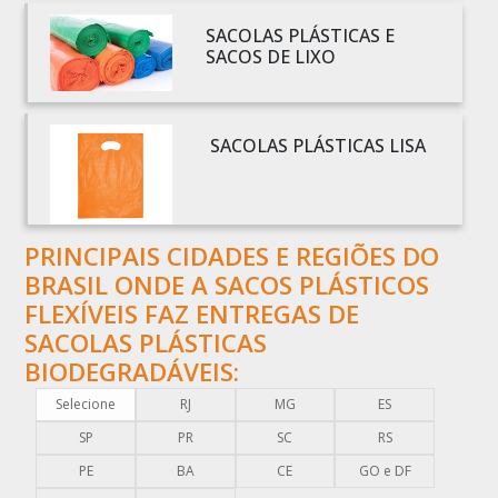
BOBINA SACO PLÁSTICO
SACOLAS PLÁSTICAS E
BOBINAS EM PLÁSTICO BOLHA 1
SACOS DE LIXO
BOBINAS PARA SACOLAS PLÁSTICAS
BOBINAS PLÁSTICAS PARA EMBALAGENS
SACOLAS PLÁSTICAS LISA
BOBINAS PLÁSTICAS PARA FABRICAR SACOLAS
BOBINAS PLÁSTICAS PERSONALIZADAS
BOBINAS PLÁSTICAS PICOTADAS
PRINCIPAIS CIDADES E REGIÕES DO
BOBINAS PLÁSTICAS RECICLADAS
BRASIL ONDE A SACOS PLÁSTICOS
BOBINAS PLÁSTICAS TÉCNICAS
FLEXÍVEIS FAZ ENTREGAS DE
CAIXA EMBALAGEM PLÁSTICA TRANSPARENTE
SACOLAS PLÁSTICAS
CAPA PLÁSTICA PARA DOCUMENTOS
BIODEGRADÁVEIS:
CAPA PLÁSTICA PARA PALLET
Selecione
RJ
MG
ES
COMERCIO DE EMBALAGENS PLÁSTICAS
SP
PR
SC
RS
COMPRA DE EMBALAGENS PLÁSTICAS
PE
BA
CE
GO e DF
COMPRAR EMBALAGENS PLÁSTICAS