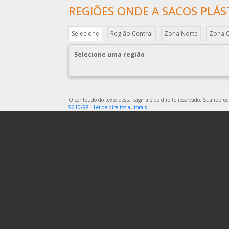
REGIÕES ONDE A SACOS PLÁST
Selecione
Região Central
Zona Norte
Zona 
Selecione uma região
O conteúdo do texto desta página é de direito reservado. Sua reprodu
9610/98 - Lei de direitos autorais
.