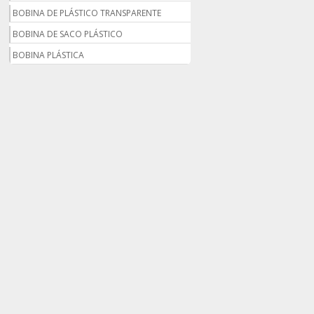
BOBINA DE PLÁSTICO TRANSPARENTE
BOBINA DE SACO PLÁSTICO
BOBINA PLÁSTICA
BOBINA PLÁSTICA PARA ESTUFA
BOBINA PLÁSTICO
BOBINA PLÁSTICO BOLHA
BOBINA PLÁSTICO FILME
BOBINA PLÁSTICO SHRINK
BOBINA SACO PLÁSTICO
BOBINAS EM PLÁSTICO BOLHA 1
BOBINAS PARA SACOLAS PLÁSTICAS
BOBINAS PLÁSTICAS PARA EMBALAGENS
BOBINAS PLÁSTICAS PARA FABRICAR
SACOLAS
BOBINAS PLÁSTICAS PERSONALIZADAS