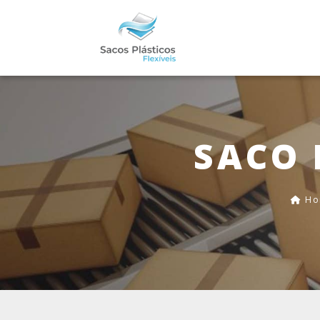
SACO 
Ho