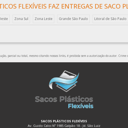
ICOS FLEXÍVEIS FAZ ENTREGAS DE SACO P
Oeste
Zona Sul
Zona Leste
Grande São Paulo
Litoral de São Paulo
ção, parcial ou total, mesmo citando nossos links, é proibida sem a autorização do autor. Crime d
SACOS PLÁSTICOS FLEXÍVEIS
Av. Guido Caloi Nº 1985 Galpão 18 - Jd. São Luiz