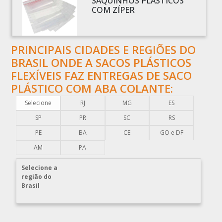
SAQUINHOS PLÁSTICOS
BOBINAS PLÁSTICAS PERSONALIZADAS
COM ZÍPER
BOBINAS PLÁSTICAS PICOTADAS
BOBINAS PLÁSTICAS RECICLADAS
PRINCIPAIS CIDADES E REGIÕES DO
BOBINAS PLÁSTICAS TÉCNICAS
BRASIL ONDE A SACOS PLÁSTICOS
CAIXA EMBALAGEM PLÁSTICA TRANSPARENTE
FLEXÍVEIS FAZ ENTREGAS DE SACO
CAPA PLÁSTICA PARA DOCUMENTOS
PLÁSTICO COM ABA COLANTE:
CAPA PLÁSTICA PARA PALLET
Selecione
RJ
MG
ES
COMERCIO DE EMBALAGENS PLÁSTICAS
SP
PR
SC
RS
COMPRA DE EMBALAGENS PLÁSTICAS
PE
BA
CE
GO e DF
COMPRAR EMBALAGENS PLÁSTICAS
AM
PA
COMPRAR ENVELOPE DE PLÁSTICO CORREIOS
Selecione a
COMPRAR ENVELOPE PLÁSTICO CORREIOS
região do
Brasil
COMPRAR ENVELOPE PLÁSTICO DE CORREIO
COMPRAR ENVELOPE PLÁSTICO DE SEGURANÇA
COMPRAR PLÁSTICO BOLHA