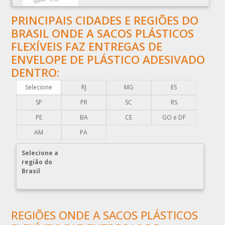
BOBINAS PLÁSTICAS RECICLADAS
PRINCIPAIS CIDADES E REGIÕES DO
BOBINAS PLÁSTICAS TÉCNICAS
BRASIL ONDE A SACOS PLÁSTICOS
CAIXA EMBALAGEM PLÁSTICA TRANSPARENTE
FLEXÍVEIS FAZ ENTREGAS DE
CAPA PLÁSTICA PARA DOCUMENTOS
ENVELOPE DE PLÁSTICO ADESIVADO
CAPA PLÁSTICA PARA PALLET
DENTRO:
COMERCIO DE EMBALAGENS PLÁSTICAS
Selecione
RJ
MG
ES
COMPRA DE EMBALAGENS PLÁSTICAS
SP
PR
SC
RS
COMPRAR EMBALAGENS PLÁSTICAS
PE
BA
CE
GO e DF
COMPRAR ENVELOPE DE PLÁSTICO CORREIOS
AM
PA
COMPRAR ENVELOPE PLÁSTICO CORREIOS
Selecione a
COMPRAR ENVELOPE PLÁSTICO DE CORREIO
região do
Brasil
COMPRAR ENVELOPE PLÁSTICO DE SEGURANÇA
COMPRAR PLÁSTICO BOLHA
COMPRAR SACO PLÁSTICO ZIP LOCK
REGIÕES ONDE A SACOS PLÁSTICOS
COMPRAR SACOLAS PLÁSTICAS