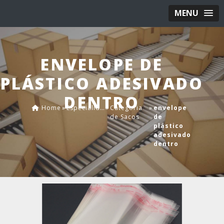
MENU
ENVELOPE DE
PLÁSTICO ADESIVADO
DENTRO
Home
»
Especialidades
»
Categoria
»
envelope
de Sacos
de
plástico
adesivado
dentro