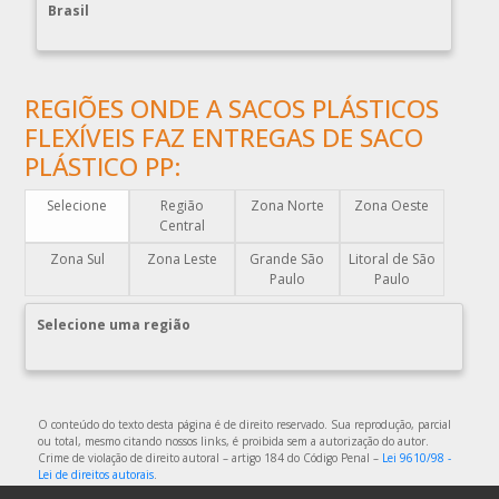
Brasil
COMPRAR ENVELOPE PLÁSTICO DE CORREIO
COMPRAR ENVELOPE PLÁSTICO DE SEGURANÇA
COMPRAR PLÁSTICO BOLHA
REGIÕES ONDE A SACOS PLÁSTICOS
COMPRAR SACO PLÁSTICO ZIP LOCK
FLEXÍVEIS FAZ ENTREGAS DE SACO
COMPRAR SACOLAS PLÁSTICAS
PLÁSTICO PP:
COMPRAR SACOLAS PLÁSTICAS DIRETO DA FABRICA
Selecione
Região
Zona Norte
Zona Oeste
COMPRAR SACOLAS PLÁSTICAS PERSONALIZADAS
Central
COMPRAR SACOS PLÁSTICOS
Zona Sul
Zona Leste
Grande São
Litoral de São
Paulo
Paulo
DISTRIBUIDOR DE EMBALAGENS PLÁSTICAS
DISTRIBUIDORA DE EMBALAGENS PLÁSTICAS
Selecione uma região
DISTRIBUIDORA DE SACOLAS PLÁSTICAS
DISTRIBUIDORA EMBALAGENS PLÁSTICAS
EMBALAGEM DE PLÁSTICO
O conteúdo do texto desta página é de direito reservado. Sua reprodução, parcial
ou total, mesmo citando nossos links, é proibida sem a autorização do autor.
EMBALAGEM DE PLÁSTICO FLEXÍVEL
Crime de violação de direito autoral – artigo 184 do Código Penal –
Lei 9610/98 -
Lei de direitos autorais
.
EMBALAGEM DE PLÁSTICO FLEXÍVEL TRANSPARENTE