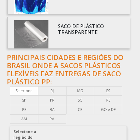
BOBINAS PARA SACOLAS PLÁSTICAS
BOBINAS PLÁSTICAS PARA EMBALAGENS
BOBINAS PLÁSTICAS PARA FABRICAR SACOLAS
SACO DE PLÁSTICO
BOBINAS PLÁSTICAS PERSONALIZADAS
TRANSPARENTE
BOBINAS PLÁSTICAS PICOTADAS
BOBINAS PLÁSTICAS RECICLADAS
PRINCIPAIS CIDADES E REGIÕES DO
BOBINAS PLÁSTICAS TÉCNICAS
BRASIL ONDE A SACOS PLÁSTICOS
CAIXA EMBALAGEM PLÁSTICA TRANSPARENTE
FLEXÍVEIS FAZ ENTREGAS DE SACO
CAPA PLÁSTICA PARA DOCUMENTOS
PLÁSTICO PP:
CAPA PLÁSTICA PARA PALLET
Selecione
RJ
MG
ES
COMERCIO DE EMBALAGENS PLÁSTICAS
SP
PR
SC
RS
COMPRA DE EMBALAGENS PLÁSTICAS
PE
BA
CE
GO e DF
COMPRAR EMBALAGENS PLÁSTICAS
AM
PA
COMPRAR ENVELOPE DE PLÁSTICO CORREIOS
Selecione a
COMPRAR ENVELOPE PLÁSTICO CORREIOS
região do