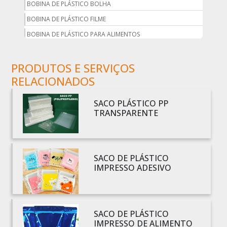
BOBINA DE PLÁSTICO BOLHA
BOBINA DE PLÁSTICO FILME
BOBINA DE PLÁSTICO PARA ALIMENTOS
BOBINA DE PLÁSTICO PARA EMBALAGEM
PRODUTOS E SERVIÇOS
BOBINA DE PLÁSTICO PRETO
RELACIONADOS
BOBINA DE PLÁSTICO TRANSPARENTE
BOBINA DE SACO PLÁSTICO
SACO PLÁSTICO PP
BOBINA PLÁSTICA
TRANSPARENTE
BOBINA PLÁSTICA PARA ESTUFA
BOBINA PLÁSTICO
BOBINA PLÁSTICO BOLHA
SACO DE PLÁSTICO
IMPRESSO ADESIVO
BOBINA PLÁSTICO FILME
BOBINA PLÁSTICO SHRINK
BOBINA SACO PLÁSTICO
SACO DE PLÁSTICO
BOBINAS EM PLÁSTICO BOLHA 1
IMPRESSO DE ALIMENTO