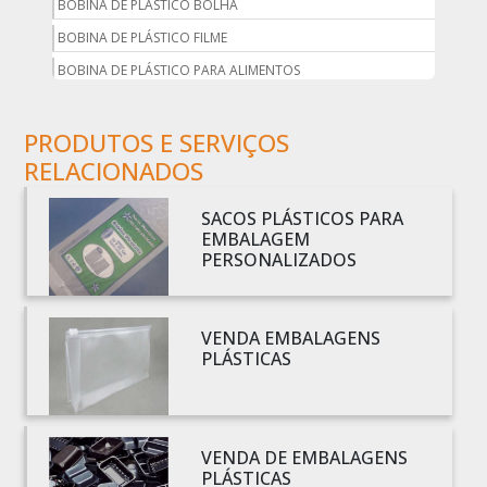
BOBINA DE PLÁSTICO BOLHA
BOBINA DE PLÁSTICO FILME
BOBINA DE PLÁSTICO PARA ALIMENTOS
BOBINA DE PLÁSTICO PARA EMBALAGEM
PRODUTOS E SERVIÇOS
BOBINA DE PLÁSTICO PRETO
RELACIONADOS
BOBINA DE PLÁSTICO TRANSPARENTE
BOBINA DE SACO PLÁSTICO
SACOS PLÁSTICOS PARA
BOBINA PLÁSTICA
EMBALAGEM
PERSONALIZADOS
BOBINA PLÁSTICA PARA ESTUFA
BOBINA PLÁSTICO
BOBINA PLÁSTICO BOLHA
VENDA EMBALAGENS
PLÁSTICAS
BOBINA PLÁSTICO FILME
BOBINA PLÁSTICO SHRINK
BOBINA SACO PLÁSTICO
VENDA DE EMBALAGENS
BOBINAS EM PLÁSTICO BOLHA 1
PLÁSTICAS