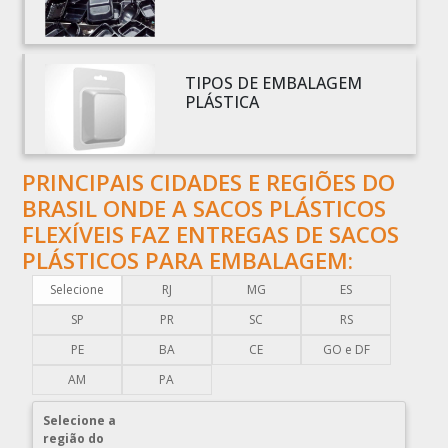
BOBINAS PARA SACOLAS PLÁSTICAS
BOBINAS PLÁSTICAS PARA EMBALAGENS
BOBINAS PLÁSTICAS PARA FABRICAR SACOLAS
TIPOS DE EMBALAGEM
BOBINAS PLÁSTICAS PERSONALIZADAS
PLÁSTICA
BOBINAS PLÁSTICAS PICOTADAS
BOBINAS PLÁSTICAS RECICLADAS
PRINCIPAIS CIDADES E REGIÕES DO
BOBINAS PLÁSTICAS TÉCNICAS
BRASIL ONDE A SACOS PLÁSTICOS
CAIXA EMBALAGEM PLÁSTICA TRANSPARENTE
FLEXÍVEIS FAZ ENTREGAS DE SACOS
CAPA PLÁSTICA PARA DOCUMENTOS
PLÁSTICOS PARA EMBALAGEM:
CAPA PLÁSTICA PARA PALLET
Selecione
RJ
MG
ES
COMERCIO DE EMBALAGENS PLÁSTICAS
SP
PR
SC
RS
COMPRA DE EMBALAGENS PLÁSTICAS
PE
BA
CE
GO e DF
COMPRAR EMBALAGENS PLÁSTICAS
AM
PA
COMPRAR ENVELOPE DE PLÁSTICO CORREIOS
Selecione a
COMPRAR ENVELOPE PLÁSTICO CORREIOS
região do