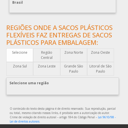
Brasil
COMPRAR ENVELOPE PLÁSTICO DE CORREIO
COMPRAR ENVELOPE PLÁSTICO DE SEGURANÇA
COMPRAR PLÁSTICO BOLHA
REGIÕES ONDE A SACOS PLÁSTICOS
COMPRAR SACO PLÁSTICO ZIP LOCK
FLEXÍVEIS FAZ ENTREGAS DE SACOS
COMPRAR SACOLAS PLÁSTICAS
PLÁSTICOS PARA EMBALAGEM:
COMPRAR SACOLAS PLÁSTICAS DIRETO DA FABRICA
Selecione
Região
Zona Norte
Zona Oeste
COMPRAR SACOLAS PLÁSTICAS PERSONALIZADAS
Central
COMPRAR SACOS PLÁSTICOS
Zona Sul
Zona Leste
Grande São
Litoral de São
DISTRIBUIDOR DE EMBALAGENS PLÁSTICAS
Paulo
Paulo
DISTRIBUIDORA DE EMBALAGENS PLÁSTICAS
Selecione uma região
DISTRIBUIDORA DE SACOLAS PLÁSTICAS
DISTRIBUIDORA EMBALAGENS PLÁSTICAS
EMBALAGEM DE PLÁSTICO
O conteúdo do texto desta página é de direito reservado. Sua reprodução, parcial
ou total, mesmo citando nossos links, é proibida sem a autorização do autor.
EMBALAGEM DE PLÁSTICO FLEXÍVEL
Crime de violação de direito autoral – artigo 184 do Código Penal –
Lei 9610/98 -
Lei de direitos autorais
.
EMBALAGEM DE PLÁSTICO FLEXÍVEL TRANSPARENTE