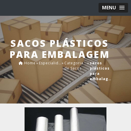
MENU
SACOS PLÁSTICOS
PARA EMBALAGEM
Home
»
Especialidades
»
Categoria
»
sacos
de Sacos
plásticos
para
embalagem