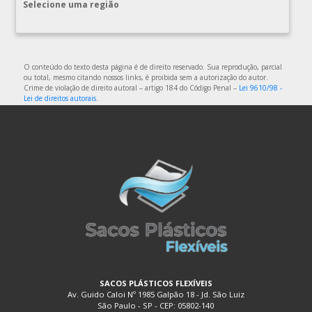
COMPRAR PLÁSTICO BOLHA
Selecione uma região
COMPRAR SACO PLÁSTICO ZIP LOCK
COMPRAR SACOLAS PLÁSTICAS
COMPRAR SACOLAS PLÁSTICAS DIRETO DA FABRICA
O conteúdo do texto desta página é de direito reservado. Sua reprodução, parcial
ou total, mesmo citando nossos links, é proibida sem a autorização do autor.
COMPRAR SACOLAS PLÁSTICAS PERSONALIZADAS
Crime de violação de direito autoral – artigo 184 do Código Penal –
Lei 9610/98 -
Lei de direitos autorais
.
COMPRAR SACOS PLÁSTICOS
DISTRIBUIDOR DE EMBALAGENS PLÁSTICAS
DISTRIBUIDORA DE EMBALAGENS PLÁSTICAS
DISTRIBUIDORA DE SACOLAS PLÁSTICAS
DISTRIBUIDORA EMBALAGENS PLÁSTICAS
EMBALAGEM DE PLÁSTICO
EMBALAGEM DE PLÁSTICO FLEXÍVEL
EMBALAGEM DE PLÁSTICO FLEXÍVEL TRANSPARENTE
EMBALAGEM DE PLÁSTICO FLEXÍVEL TRANSPARENTE
SACOS PLÁSTICOS FLEXÍVEIS
POLIETILENO
Av. Guido Caloi Nº 1985 Galpão 18 - Jd. São Luiz
São Paulo - SP - CEP: 05802-140
EMBALAGEM DE PLÁSTICO PARA ALIMENTOS