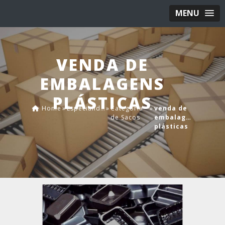
MENU
VENDA DE
EMBALAGENS
PLÁSTICAS
Home
»
Especialidades
»
Categoria
»
venda de
de Sacos
embalagens
plásticas