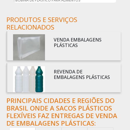
BOBINA DE PLÁSTICO PARA ALIMENTOS
BOBINA DE PLÁSTICO PARA EMBALAGEM
PRODUTOS E SERVIÇOS
BOBINA DE PLÁSTICO PRETO
RELACIONADOS
BOBINA DE PLÁSTICO TRANSPARENTE
BOBINA DE SACO PLÁSTICO
VENDA EMBALAGENS
BOBINA PLÁSTICA
PLÁSTICAS
BOBINA PLÁSTICA PARA ESTUFA
BOBINA PLÁSTICO
BOBINA PLÁSTICO BOLHA
REVENDA DE
EMBALAGENS PLÁSTICAS
BOBINA PLÁSTICO FILME
BOBINA PLÁSTICO SHRINK
BOBINA SACO PLÁSTICO
PRINCIPAIS CIDADES E REGIÕES DO
BOBINAS EM PLÁSTICO BOLHA 1
BRASIL ONDE A SACOS PLÁSTICOS
BOBINAS PARA SACOLAS PLÁSTICAS
FLEXÍVEIS FAZ ENTREGAS DE VENDA
DE EMBALAGENS PLÁSTICAS:
BOBINAS PLÁSTICAS PARA EMBALAGENS