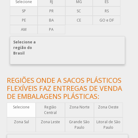
BOBINAS PLÁSTICAS PARA FABRICAR SACOLAS
Selecione
RJ
MG
ES
BOBINAS PLÁSTICAS PERSONALIZADAS
SP
PR
SC
RS
BOBINAS PLÁSTICAS PICOTADAS
PE
BA
CE
GO e DF
BOBINAS PLÁSTICAS RECICLADAS
AM
PA
BOBINAS PLÁSTICAS TÉCNICAS
Selecione a
CAIXA EMBALAGEM PLÁSTICA TRANSPARENTE
região do
Brasil
CAPA PLÁSTICA PARA DOCUMENTOS
CAPA PLÁSTICA PARA PALLET
COMERCIO DE EMBALAGENS PLÁSTICAS
REGIÕES ONDE A SACOS PLÁSTICOS
COMPRA DE EMBALAGENS PLÁSTICAS
FLEXÍVEIS FAZ ENTREGAS DE VENDA
COMPRAR EMBALAGENS PLÁSTICAS
DE EMBALAGENS PLÁSTICAS:
COMPRAR ENVELOPE DE PLÁSTICO CORREIOS
Selecione
Região
Zona Norte
Zona Oeste
COMPRAR ENVELOPE PLÁSTICO CORREIOS
Central
COMPRAR ENVELOPE PLÁSTICO DE CORREIO
Zona Sul
Zona Leste
Grande São
Litoral de São
Paulo
Paulo
COMPRAR ENVELOPE PLÁSTICO DE SEGURANÇA