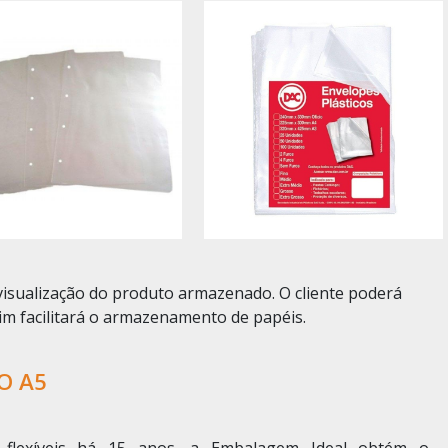
 visualização do produto armazenado. O cliente poderá
ssim facilitará o armazenamento de papéis.
O A5
s flexíveis há 15 anos, a Embalagem Ideal obtém o