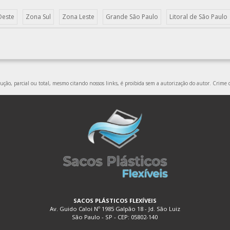
Oeste
Zona Sul
Zona Leste
Grande São Paulo
Litoral de São Paulo
ção, parcial ou total, mesmo citando nossos links, é proibida sem a autorização do autor. Crime d
SACOS PLÁSTICOS FLEXÍVEIS
Av. Guido Caloi Nº 1985 Galpão 18 - Jd. São Luiz
São Paulo - SP - CEP: 05802-140