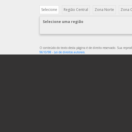
Selecione
Região Central
Zona Norte
Zona 
Selecione uma região
O conteúdo do texto desta página é de direito reservado. Sua reprodu
9610/98 - Lei de direitos autorais
.