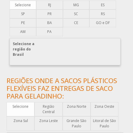
COMPRAR ENVELOPE DE PLÁSTICO CORREIOS
Selecione
RJ
MG
ES
COMPRAR ENVELOPE PLÁSTICO CORREIOS
SP
PR
SC
RS
COMPRAR ENVELOPE PLÁSTICO DE CORREIO
PE
BA
CE
GO e DF
COMPRAR ENVELOPE PLÁSTICO DE SEGURANÇA
AM
PA
COMPRAR PLÁSTICO BOLHA
Selecione a
COMPRAR SACO PLÁSTICO ZIP LOCK
região do
Brasil
COMPRAR SACOLAS PLÁSTICAS
COMPRAR SACOLAS PLÁSTICAS DIRETO DA FABRICA
COMPRAR SACOLAS PLÁSTICAS PERSONALIZADAS
REGIÕES ONDE A SACOS PLÁSTICOS
COMPRAR SACOS PLÁSTICOS
FLEXÍVEIS FAZ ENTREGAS DE SACO
DISTRIBUIDOR DE EMBALAGENS PLÁSTICAS
PARA GELADINHO:
DISTRIBUIDORA DE EMBALAGENS PLÁSTICAS
Selecione
Região
Zona Norte
Zona Oeste
DISTRIBUIDORA DE SACOLAS PLÁSTICAS
Central
DISTRIBUIDORA EMBALAGENS PLÁSTICAS
Zona Sul
Zona Leste
Grande São
Litoral de São
Paulo
Paulo
EMBALAGEM DE PLÁSTICO