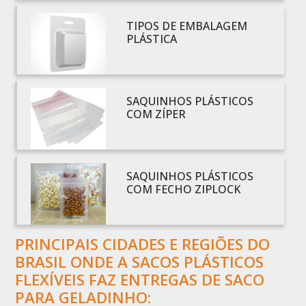
BOBINA SACO PLÁSTICO
TIPOS DE EMBALAGEM
BOBINAS EM PLÁSTICO BOLHA 1
PLÁSTICA
BOBINAS PARA SACOLAS PLÁSTICAS
BOBINAS PLÁSTICAS PARA EMBALAGENS
BOBINAS PLÁSTICAS PARA FABRICAR SACOLAS
SAQUINHOS PLÁSTICOS
BOBINAS PLÁSTICAS PERSONALIZADAS
COM ZÍPER
BOBINAS PLÁSTICAS PICOTADAS
BOBINAS PLÁSTICAS RECICLADAS
BOBINAS PLÁSTICAS TÉCNICAS
SAQUINHOS PLÁSTICOS
COM FECHO ZIPLOCK
CAIXA EMBALAGEM PLÁSTICA TRANSPARENTE
CAPA PLÁSTICA PARA DOCUMENTOS
CAPA PLÁSTICA PARA PALLET
PRINCIPAIS CIDADES E REGIÕES DO
COMERCIO DE EMBALAGENS PLÁSTICAS
BRASIL ONDE A SACOS PLÁSTICOS
COMPRA DE EMBALAGENS PLÁSTICAS
FLEXÍVEIS FAZ ENTREGAS DE SACO
PARA GELADINHO:
COMPRAR EMBALAGENS PLÁSTICAS