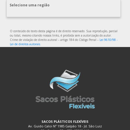
EMBALAGEM DE PLÁSTICO FLEXÍVEL
Selecione uma região
EMBALAGEM DE PLÁSTICO FLEXÍVEL TRANSPARENTE
EMBALAGEM DE PLÁSTICO FLEXÍVEL TRANSPARENTE
POLIETILENO
O conteúdo do texto desta página é de direito reservado. Sua reprodução, parcial
ou total, mesmo citando nossos links, é proibida sem a autorização do autor.
EMBALAGEM DE PLÁSTICO PARA ALIMENTOS
Crime de violação de direito autoral – artigo 184 do Código Penal –
Lei 9610/98 -
Lei de direitos autorais
EMBALAGEM DE PLÁSTICO TRANSPARENTE
.
EMBALAGEM DE PLÁSTICO TRANSPARENTE COM DIVISÓRIAS
EMBALAGEM DE PLÁSTICO TRANSPARENTE FLEXÍVEL
EMBALAGEM DE SACO PLÁSTICO
EMBALAGEM PLÁSTICA A VÁCUO
EMBALAGEM PLÁSTICA BIODEGRADÁVEL
EMBALAGEM PLÁSTICA BOLHA
EMBALAGEM PLÁSTICA COEXTRUSADA
EMBALAGEM PLÁSTICA COM ADESIVO
SACOS PLÁSTICOS FLEXÍVEIS
EMBALAGEM PLÁSTICA COM LACRE
Av. Guido Caloi Nº 1985 Galpão 18 - Jd. São Luiz