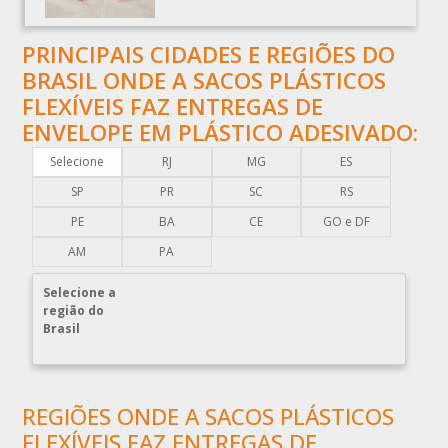
CAPA PLÁSTICA PARA DOCUMENTOS
CAPA PLÁSTICA PARA PALLET
PRINCIPAIS CIDADES E REGIÕES DO
COMERCIO DE EMBALAGENS PLÁSTICAS
BRASIL ONDE A SACOS PLÁSTICOS
COMPRA DE EMBALAGENS PLÁSTICAS
FLEXÍVEIS FAZ ENTREGAS DE
ENVELOPE EM PLÁSTICO ADESIVADO:
COMPRAR EMBALAGENS PLÁSTICAS
COMPRAR ENVELOPE DE PLÁSTICO CORREIOS
Selecione
RJ
MG
ES
COMPRAR ENVELOPE PLÁSTICO CORREIOS
SP
PR
SC
RS
COMPRAR ENVELOPE PLÁSTICO DE CORREIO
PE
BA
CE
GO e DF
COMPRAR ENVELOPE PLÁSTICO DE SEGURANÇA
AM
PA
COMPRAR PLÁSTICO BOLHA
Selecione a
COMPRAR SACO PLÁSTICO ZIP LOCK
região do
Brasil
COMPRAR SACOLAS PLÁSTICAS
COMPRAR SACOLAS PLÁSTICAS DIRETO DA FABRICA
COMPRAR SACOLAS PLÁSTICAS PERSONALIZADAS
REGIÕES ONDE A SACOS PLÁSTICOS
COMPRAR SACOS PLÁSTICOS
FLEXÍVEIS FAZ ENTREGAS DE