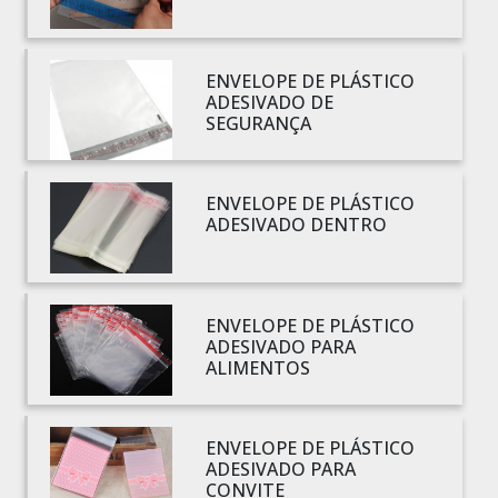
BOBINA PLÁSTICA PARA ESTUFA
BOBINA PLÁSTICO
BOBINA PLÁSTICO BOLHA
ENVELOPE DE PLÁSTICO
ADESIVADO DE
BOBINA PLÁSTICO FILME
SEGURANÇA
BOBINA PLÁSTICO SHRINK
BOBINA SACO PLÁSTICO
ENVELOPE DE PLÁSTICO
BOBINAS EM PLÁSTICO BOLHA 1
ADESIVADO DENTRO
BOBINAS PARA SACOLAS PLÁSTICAS
BOBINAS PLÁSTICAS PARA EMBALAGENS
BOBINAS PLÁSTICAS PARA FABRICAR SACOLAS
ENVELOPE DE PLÁSTICO
BOBINAS PLÁSTICAS PERSONALIZADAS
ADESIVADO PARA
ALIMENTOS
BOBINAS PLÁSTICAS PICOTADAS
BOBINAS PLÁSTICAS RECICLADAS
BOBINAS PLÁSTICAS TÉCNICAS
ENVELOPE DE PLÁSTICO
ADESIVADO PARA
CAIXA EMBALAGEM PLÁSTICA TRANSPARENTE
CONVITE