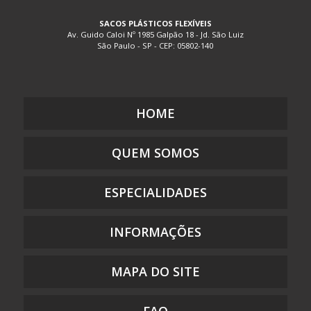
EMBALAGEM PLÁSTICA BIODEGRADÁVEL
SACOS PLÁSTICOS FLEXÍVEIS
Av. Guido Caloi Nº 1985 Galpão 18 - Jd. São Luiz
EMBALAGEM PLÁSTICA BOLHA
São Paulo - SP - CEP: 05802-140
EMBALAGEM PLÁSTICA COEXTRUSADA
EMBALAGEM PLÁSTICA COM ADESIVO
EMBALAGEM PLÁSTICA COM LACRE
HOME
EMBALAGEM PLÁSTICA COM SOLAPA
EMBALAGEM PLÁSTICA COM ZIP
QUEM SOMOS
EMBALAGEM PLÁSTICA COM ZÍPER
EMBALAGEM PLÁSTICA DE SEGURANÇA
ESPECIALIDADES
EMBALAGEM PLÁSTICA FLEXÍVEL DE POLIETILENO
EMBALAGEM PLÁSTICA FLEXÍVEL PARA ALIMENTO
INFORMAÇÕES
EMBALAGEM PLÁSTICA FLEXÍVEL PARA ALIMENTO MONO E
MULTICAMADAS
MAPA DO SITE
EMBALAGEM PLÁSTICA IMPRESSA
EMBALAGEM PLÁSTICA PARA DOCES