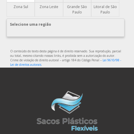
COMPRAR SACOS PLÁSTICOS
Zona Sul
Zona Leste
Grande São
Litoral de São
DISTRIBUIDOR DE EMBALAGENS PLÁSTICAS
Paulo
Paulo
DISTRIBUIDORA DE EMBALAGENS PLÁSTICAS
Selecione uma região
DISTRIBUIDORA DE SACOLAS PLÁSTICAS
DISTRIBUIDORA EMBALAGENS PLÁSTICAS
EMBALAGEM DE PLÁSTICO
O conteúdo do texto desta página é de direito reservado. Sua reprodução, parcial
ou total, mesmo citando nossos links, é proibida sem a autorização do autor.
EMBALAGEM DE PLÁSTICO FLEXÍVEL
Crime de violação de direito autoral – artigo 184 do Código Penal –
Lei 9610/98 -
Lei de direitos autorais
.
EMBALAGEM DE PLÁSTICO FLEXÍVEL TRANSPARENTE
EMBALAGEM DE PLÁSTICO FLEXÍVEL TRANSPARENTE
POLIETILENO
EMBALAGEM DE PLÁSTICO PARA ALIMENTOS
EMBALAGEM DE PLÁSTICO TRANSPARENTE
EMBALAGEM DE PLÁSTICO TRANSPARENTE COM DIVISÓRIAS
EMBALAGEM DE PLÁSTICO TRANSPARENTE FLEXÍVEL
EMBALAGEM DE SACO PLÁSTICO
EMBALAGEM PLÁSTICA A VÁCUO