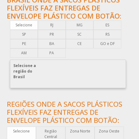
CAIXA EMBALAGEM PLÁSTICA TRANSPARENTE
FLEXÍVEIS FAZ ENTREGAS DE
CAPA PLÁSTICA PARA DOCUMENTOS
ENVELOPE PLÁSTICO COM BOTÃO:
CAPA PLÁSTICA PARA PALLET
Selecione
RJ
MG
ES
COMERCIO DE EMBALAGENS PLÁSTICAS
SP
PR
SC
RS
COMPRA DE EMBALAGENS PLÁSTICAS
PE
BA
CE
GO e DF
COMPRAR EMBALAGENS PLÁSTICAS
AM
PA
COMPRAR ENVELOPE DE PLÁSTICO CORREIOS
Selecione a
COMPRAR ENVELOPE PLÁSTICO CORREIOS
região do
Brasil
COMPRAR ENVELOPE PLÁSTICO DE CORREIO
COMPRAR ENVELOPE PLÁSTICO DE SEGURANÇA
COMPRAR PLÁSTICO BOLHA
REGIÕES ONDE A SACOS PLÁSTICOS
COMPRAR SACO PLÁSTICO ZIP LOCK
FLEXÍVEIS FAZ ENTREGAS DE
COMPRAR SACOLAS PLÁSTICAS
ENVELOPE PLÁSTICO COM BOTÃO:
COMPRAR SACOLAS PLÁSTICAS DIRETO DA FABRICA
Selecione
Região
Zona Norte
Zona Oeste
COMPRAR SACOLAS PLÁSTICAS PERSONALIZADAS
Central