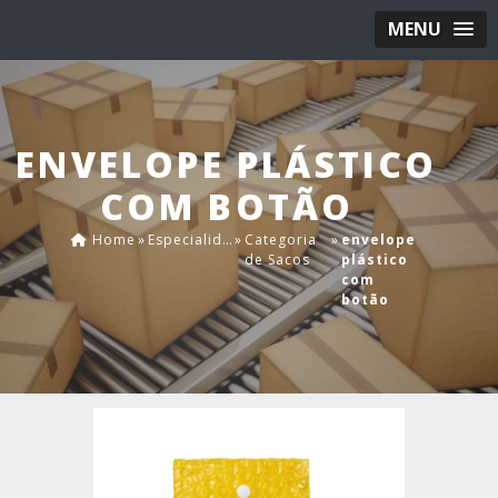
MENU
ENVELOPE PLÁSTICO
COM BOTÃO
Home
»
Especialidades
»
Categoria
»
envelope
de Sacos
plástico
com
botão