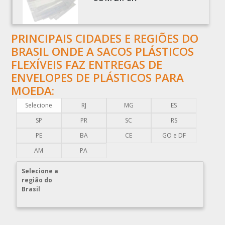
BOBINAS PLÁSTICAS PICOTADAS
BOBINAS PLÁSTICAS RECICLADAS
PRINCIPAIS CIDADES E REGIÕES DO
BOBINAS PLÁSTICAS TÉCNICAS
BRASIL ONDE A SACOS PLÁSTICOS
CAIXA EMBALAGEM PLÁSTICA TRANSPARENTE
FLEXÍVEIS FAZ ENTREGAS DE
CAPA PLÁSTICA PARA DOCUMENTOS
ENVELOPES DE PLÁSTICOS PARA
CAPA PLÁSTICA PARA PALLET
MOEDA:
COMERCIO DE EMBALAGENS PLÁSTICAS
Selecione
RJ
MG
ES
COMPRA DE EMBALAGENS PLÁSTICAS
SP
PR
SC
RS
COMPRAR EMBALAGENS PLÁSTICAS
PE
BA
CE
GO e DF
COMPRAR ENVELOPE DE PLÁSTICO CORREIOS
AM
PA
COMPRAR ENVELOPE PLÁSTICO CORREIOS
Selecione a
COMPRAR ENVELOPE PLÁSTICO DE CORREIO
região do
Brasil
COMPRAR ENVELOPE PLÁSTICO DE SEGURANÇA
COMPRAR PLÁSTICO BOLHA
COMPRAR SACO PLÁSTICO ZIP LOCK