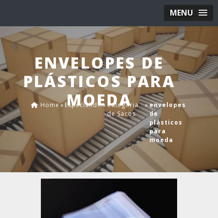
MENU
ENVELOPES DE
PLÁSTICOS PARA
MOEDA
Home
»
Especialidades
»
Categoria
»
envelopes
de Sacos
de
plásticos
para
moeda