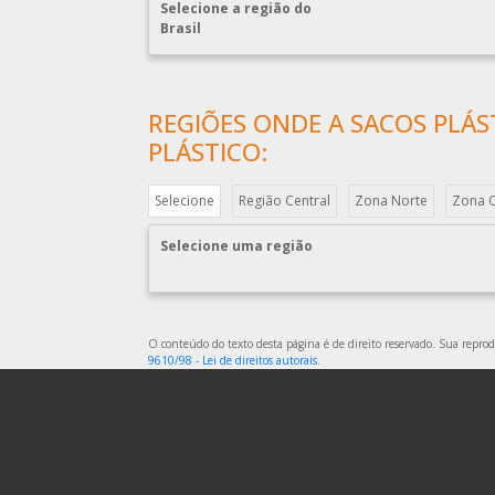
Selecione a região do
Brasil
REGIÕES ONDE A SACOS PLÁS
PLÁSTICO:
Selecione
Região Central
Zona Norte
Zona 
Selecione uma região
O conteúdo do texto desta página é de direito reservado. Sua reprodu
9610/98 - Lei de direitos autorais
.