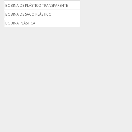
BOBINA DE PLÁSTICO TRANSPARENTE
BOBINA DE SACO PLÁSTICO
BOBINA PLÁSTICA
BOBINA PLÁSTICA PARA ESTUFA
BOBINA PLÁSTICO
BOBINA PLÁSTICO BOLHA
BOBINA PLÁSTICO FILME
BOBINA PLÁSTICO SHRINK
BOBINA SACO PLÁSTICO
BOBINAS EM PLÁSTICO BOLHA 1
BOBINAS PARA SACOLAS PLÁSTICAS
BOBINAS PLÁSTICAS PARA EMBALAGENS
BOBINAS PLÁSTICAS PARA FABRICAR
SACOLAS
BOBINAS PLÁSTICAS PERSONALIZADAS