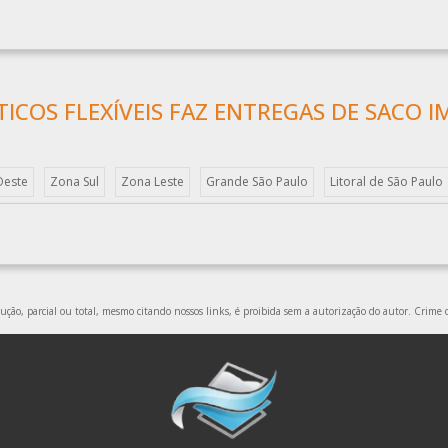
TICOS FLEXÍVEIS FAZ ENTREGAS DE SACO 
Oeste
Zona Sul
Zona Leste
Grande São Paulo
Litoral de São Paulo
ção, parcial ou total, mesmo citando nossos links, é proibida sem a autorização do autor. Crime d