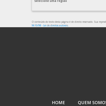
Selecione uma região
O conteúdo do texto desta página é de direito reservado. Sua reprodu
9610/98 - Lei de direitos autorais
.
HOME
QUEM SOMO