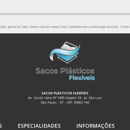
ção, parcial ou total, mesmo citando nossos links, é proibida sem a autorização do autor. Crime d
SACOS PLÁSTICOS FLEXÍVEIS
Av. Guido Caloi Nº 1985 Galpão 18 - Jd. São Luiz
São Paulo - SP - CEP: 05802-140
S
ESPECIALIDADES
INFORMAÇÕES