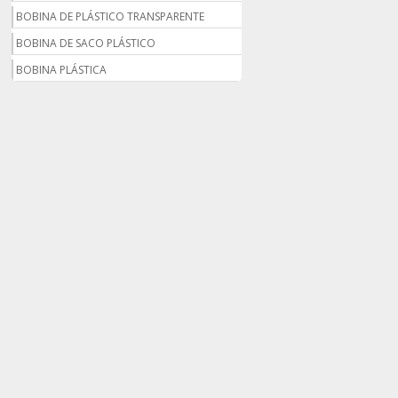
BOBINA DE PLÁSTICO TRANSPARENTE
BOBINA DE SACO PLÁSTICO
BOBINA PLÁSTICA
BOBINA PLÁSTICA PARA ESTUFA
BOBINA PLÁSTICO
BOBINA PLÁSTICO BOLHA
BOBINA PLÁSTICO FILME
BOBINA PLÁSTICO SHRINK
BOBINA SACO PLÁSTICO
BOBINAS EM PLÁSTICO BOLHA 1
BOBINAS PARA SACOLAS PLÁSTICAS
BOBINAS PLÁSTICAS PARA EMBALAGENS
BOBINAS PLÁSTICAS PARA FABRICAR
SACOLAS
BOBINAS PLÁSTICAS PERSONALIZADAS