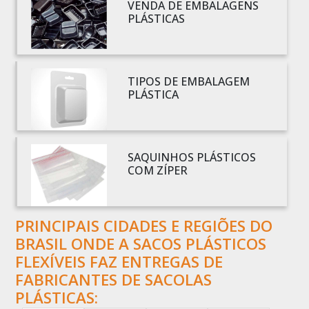
BOBINA PLÁSTICO BOLHA
VENDA DE EMBALAGENS
PLÁSTICAS
BOBINA PLÁSTICO FILME
BOBINA PLÁSTICO SHRINK
BOBINA SACO PLÁSTICO
TIPOS DE EMBALAGEM
BOBINAS EM PLÁSTICO BOLHA 1
PLÁSTICA
BOBINAS PARA SACOLAS PLÁSTICAS
BOBINAS PLÁSTICAS PARA EMBALAGENS
BOBINAS PLÁSTICAS PARA FABRICAR SACOLAS
SAQUINHOS PLÁSTICOS
BOBINAS PLÁSTICAS PERSONALIZADAS
COM ZÍPER
BOBINAS PLÁSTICAS PICOTADAS
BOBINAS PLÁSTICAS RECICLADAS
PRINCIPAIS CIDADES E REGIÕES DO
BOBINAS PLÁSTICAS TÉCNICAS
BRASIL ONDE A SACOS PLÁSTICOS
CAIXA EMBALAGEM PLÁSTICA TRANSPARENTE
FLEXÍVEIS FAZ ENTREGAS DE
CAPA PLÁSTICA PARA DOCUMENTOS
FABRICANTES DE SACOLAS
CAPA PLÁSTICA PARA PALLET
PLÁSTICAS: