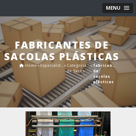
MENU
FABRICANTES DE
SACOLAS PLÁSTICAS
Home
»
Especialidades
»
Categoria
»
fabricantes
de Sacos
de
sacolas
plásticas