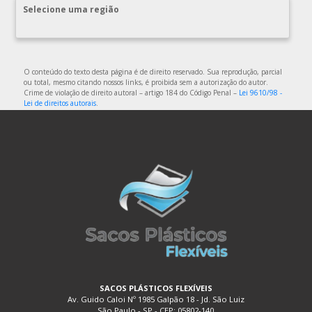
DISTRIBUIDORA DE SACOLAS PLÁSTICAS
Selecione uma região
DISTRIBUIDORA EMBALAGENS PLÁSTICAS
EMBALAGEM DE PLÁSTICO
EMBALAGEM DE PLÁSTICO FLEXÍVEL
O conteúdo do texto desta página é de direito reservado. Sua reprodução, parcial
ou total, mesmo citando nossos links, é proibida sem a autorização do autor.
EMBALAGEM DE PLÁSTICO FLEXÍVEL TRANSPARENTE
Crime de violação de direito autoral – artigo 184 do Código Penal –
Lei 9610/98 -
Lei de direitos autorais
.
EMBALAGEM DE PLÁSTICO FLEXÍVEL TRANSPARENTE
POLIETILENO
EMBALAGEM DE PLÁSTICO PARA ALIMENTOS
EMBALAGEM DE PLÁSTICO TRANSPARENTE
EMBALAGEM DE PLÁSTICO TRANSPARENTE COM DIVISÓRIAS
EMBALAGEM DE PLÁSTICO TRANSPARENTE FLEXÍVEL
EMBALAGEM DE SACO PLÁSTICO
EMBALAGEM PLÁSTICA A VÁCUO
EMBALAGEM PLÁSTICA BIODEGRADÁVEL
EMBALAGEM PLÁSTICA BOLHA
SACOS PLÁSTICOS FLEXÍVEIS
Av. Guido Caloi Nº 1985 Galpão 18 - Jd. São Luiz
EMBALAGEM PLÁSTICA COEXTRUSADA
São Paulo - SP - CEP: 05802-140