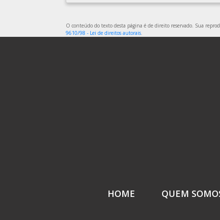
O conteúdo do texto desta página é de direito reservado. Sua reprodu
9610/98 - Lei de direitos autorais
.
HOME
QUEM SOMO