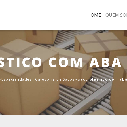
HOME
QUEM SO
STICO COM ABA
»
Especialidades
»
Categoria de Sacos
»
saco plástico com ab