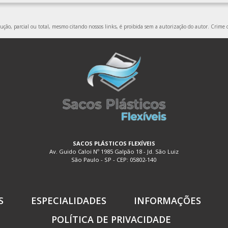
ção, parcial ou total, mesmo citando nossos links, é proibida sem a autorização do autor. Crime d
SACOS PLÁSTICOS FLEXÍVEIS
Av. Guido Caloi Nº 1985 Galpão 18 - Jd. São Luiz
São Paulo - SP - CEP: 05802-140
S
ESPECIALIDADES
INFORMAÇÕES
POLÍTICA DE PRIVACIDADE