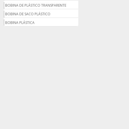
BOBINA DE PLÁSTICO TRANSPARENTE
BOBINA DE SACO PLÁSTICO
BOBINA PLÁSTICA
BOBINA PLÁSTICA PARA ESTUFA
BOBINA PLÁSTICO
BOBINA PLÁSTICO BOLHA
BOBINA PLÁSTICO FILME
BOBINA PLÁSTICO SHRINK
BOBINA SACO PLÁSTICO
BOBINAS EM PLÁSTICO BOLHA 1
BOBINAS PARA SACOLAS PLÁSTICAS
BOBINAS PLÁSTICAS PARA EMBALAGENS
BOBINAS PLÁSTICAS PARA FABRICAR
SACOLAS
BOBINAS PLÁSTICAS PERSONALIZADAS