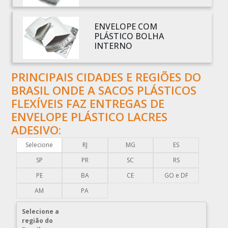
BOBINAS PLÁSTICAS PARA EMBALAGENS
ENVELOPE COM
BOBINAS PLÁSTICAS PARA FABRICAR SACOLAS
PLÁSTICO BOLHA
BOBINAS PLÁSTICAS PERSONALIZADAS
INTERNO
BOBINAS PLÁSTICAS PICOTADAS
BOBINAS PLÁSTICAS RECICLADAS
PRINCIPAIS CIDADES E REGIÕES DO
BRASIL ONDE A SACOS PLÁSTICOS
BOBINAS PLÁSTICAS TÉCNICAS
FLEXÍVEIS FAZ ENTREGAS DE
CAIXA EMBALAGEM PLÁSTICA TRANSPARENTE
ENVELOPE PLÁSTICO LACRES
CAPA PLÁSTICA PARA DOCUMENTOS
ADESIVO:
CAPA PLÁSTICA PARA PALLET
Selecione
RJ
MG
ES
COMERCIO DE EMBALAGENS PLÁSTICAS
SP
PR
SC
RS
COMPRA DE EMBALAGENS PLÁSTICAS
PE
BA
CE
GO e DF
COMPRAR EMBALAGENS PLÁSTICAS
AM
PA
COMPRAR ENVELOPE DE PLÁSTICO CORREIOS
COMPRAR ENVELOPE PLÁSTICO CORREIOS
Selecione a
região do
COMPRAR ENVELOPE PLÁSTICO DE CORREIO