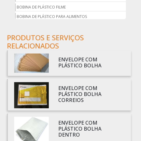
BOBINA DE PLÁSTICO FILME
BOBINA DE PLÁSTICO PARA ALIMENTOS
BOBINA DE PLÁSTICO PARA EMBALAGEM
PRODUTOS E SERVIÇOS
BOBINA DE PLÁSTICO PRETO
RELACIONADOS
BOBINA DE PLÁSTICO TRANSPARENTE
BOBINA DE SACO PLÁSTICO
ENVELOPE COM
BOBINA PLÁSTICA
PLÁSTICO BOLHA
BOBINA PLÁSTICA PARA ESTUFA
BOBINA PLÁSTICO
ENVELOPE COM
BOBINA PLÁSTICO BOLHA
PLÁSTICO BOLHA
CORREIOS
BOBINA PLÁSTICO FILME
BOBINA PLÁSTICO SHRINK
BOBINA SACO PLÁSTICO
ENVELOPE COM
PLÁSTICO BOLHA
BOBINAS EM PLÁSTICO BOLHA 1
DENTRO
BOBINAS PARA SACOLAS PLÁSTICAS