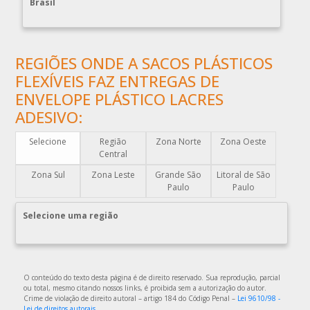
Brasil
COMPRAR ENVELOPE PLÁSTICO DE SEGURANÇA
COMPRAR PLÁSTICO BOLHA
REGIÕES ONDE A SACOS PLÁSTICOS
COMPRAR SACO PLÁSTICO ZIP LOCK
FLEXÍVEIS FAZ ENTREGAS DE
COMPRAR SACOLAS PLÁSTICAS
ENVELOPE PLÁSTICO LACRES
COMPRAR SACOLAS PLÁSTICAS DIRETO DA FABRICA
ADESIVO:
COMPRAR SACOLAS PLÁSTICAS PERSONALIZADAS
Selecione
Região
Zona Norte
Zona Oeste
COMPRAR SACOS PLÁSTICOS
Central
DISTRIBUIDOR DE EMBALAGENS PLÁSTICAS
Zona Sul
Zona Leste
Grande São
Litoral de São
DISTRIBUIDORA DE EMBALAGENS PLÁSTICAS
Paulo
Paulo
DISTRIBUIDORA DE SACOLAS PLÁSTICAS
Selecione uma região
DISTRIBUIDORA EMBALAGENS PLÁSTICAS
EMBALAGEM DE PLÁSTICO
EMBALAGEM DE PLÁSTICO FLEXÍVEL
O conteúdo do texto desta página é de direito reservado. Sua reprodução, parcial
EMBALAGEM DE PLÁSTICO FLEXÍVEL TRANSPARENTE
ou total, mesmo citando nossos links, é proibida sem a autorização do autor.
Crime de violação de direito autoral – artigo 184 do Código Penal –
Lei 9610/98 -
EMBALAGEM DE PLÁSTICO FLEXÍVEL TRANSPARENTE
Lei de direitos autorais
.